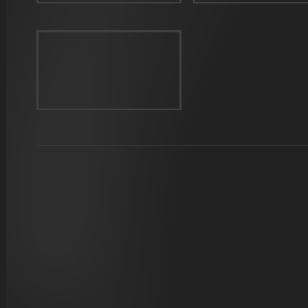
PARAMATRIX
DER ERLKÃ¶NIG
LIEBE IST EIN HÃ¶LLENHUND